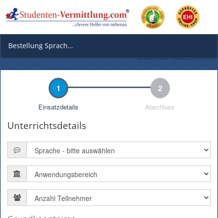
08005875180
Bestellung Sprachunterricht
Kostenlose Kundenhotline
1
2
Einsatzdetails
Abschluss
Unterrichtsdetails